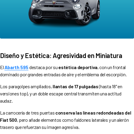
Diseño y Estética: Agresividad en Miniatura
El
Abarth 595
destaca por su
estética deportiva
, con un frontal
dominado por grandes entradas de aire y el emblema del escorpión.
Los paragolpes ampliados,
llantas de 17 pulgadas
(hasta 18" en
versiones top), y un doble escape central transmiten una actitud
audaz.
La carrocería de tres puertas
conserva las líneas redondeadas del
Fiat 500
, pero añade elementos como faldones laterales y un alerón
trasero que refuerzan su imagen agresiva.