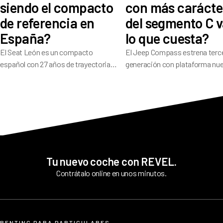
siendo el compacto
con más carácte
de referencia en
del segmento C v
España?
lo que cuesta?
El Seat León es un compacto
El Jeep Compass estrena terc
español con 27 años de trayectoria
generación con plataforma nu
que en su cuarta generación ofrece
541 litros de maletero y
una amplia gama de motores, buen
electrificación en toda la gama
dinamismo de conducción y 5
su historial pesa: ¿ha resuelto
estrellas Euro NCAP.
los problemas que alejaron a t
compradores?
Tu nuevo coche con REVEL.
Contrátalo online en unos minutos.
RENTING PARA PARTICULARES