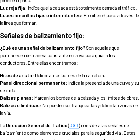
prohíbe el paso.
Luz roja fija
: Indica que la calzada está totalmente cerrada al tráfico.
Luces amarillas fijas o intermitentes
: Prohíben el paso a través de
la línea que forman.
Señales de balizamiento fijo:
¿Qué es una señal de balizamiento fijo?
Son aquellas que
permanecen de manera constante en la vía para guiar a los
conductores. Entre ellas encontramos:
Hitos de arista
: Delimitan los bordes de la carretera.
Panel direccional permanente
: Indica la presencia de una curva y su
sentido.
Balizas planas
: Marcan los bordes de la calzada y los límites de obras.
Balizas cilíndricas
: No pueden ser franqueadas y delimitan zonas de
la vía.
La
Dirección General de Tráfico
(
DGT
) considera las señales de
balizamiento como elementos cruciales para la seguridad vial. Estas