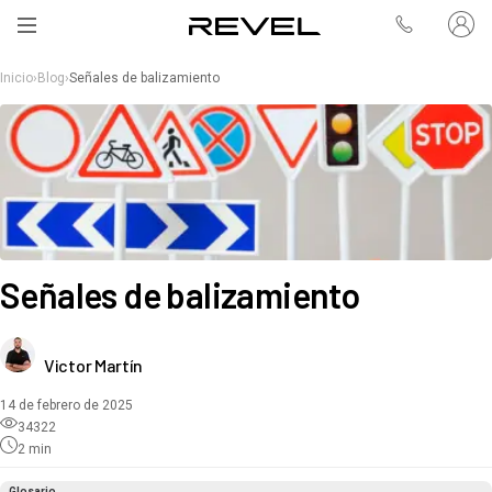
Inicio
›
Blog
›
Señales de balizamiento
Señales de balizamiento
Victor Martín
14 de febrero de 2025
34322
2
min
Glosario