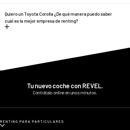
En determinados casos, si el plazo de entrega previsto sufre
algún retraso pondremos a tu disposición un vehículo de pre-
Quiero un Toyota Corolla ¿De qué manera puedo saber
entrega que podrás disfrutar hasta que llegue tu vehículo
cuál es la mejor empresa de renting?
definitivo.
REVEL es líder en renting de Toyota Corolla. Ofrecemos tantas
facilidades y comodidades a los conductores, que poco a poco
más personas apuestan por nuestro asesoramiento
personalizado. Siempre y en todo momento estamos pendientes
de todo cuanto necesitan nuestros clientes antes y tras la
contratación.
Tu nuevo coche con REVEL.
Contrátalo online en unos minutos.
RENTING PARA PARTICULARES