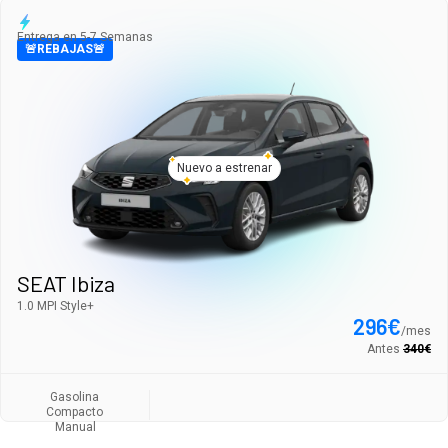
Entrega en 5-7 Semanas
🚨REBAJAS🚨
Nuevo a estrenar
SEAT Ibiza
1.0 MPI Style+
296
€
/
mes
Antes
340
€
Gasolina
Compacto
Manual