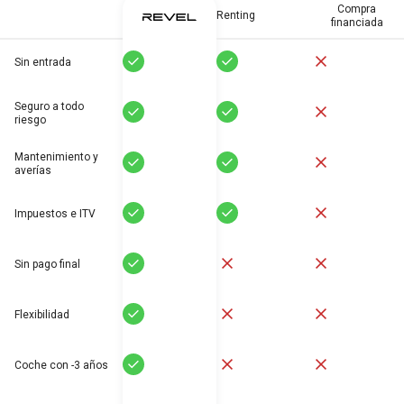
Compra
Renting
financiada
Sí
Sí
No
Sin entrada
Seguro a todo
Sí
Sí
No
riesgo
Mantenimiento y
Sí
Sí
No
averías
Sí
Sí
No
Impuestos e ITV
Sí
No
No
Sin pago final
Sí
No
No
Flexibilidad
Sí
No
No
Coche con -3 años