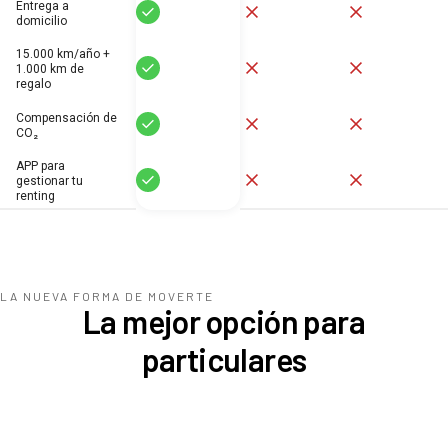
Entrega a
Sí
No
No
domicilio
15.000 km/año +
Sí
No
No
1.000 km de
regalo
Compensación de
Sí
No
No
CO₂
APP para
Sí
No
No
gestionar tu
renting
LA NUEVA FORMA DE MOVERTE
La mejor opción para
particulares