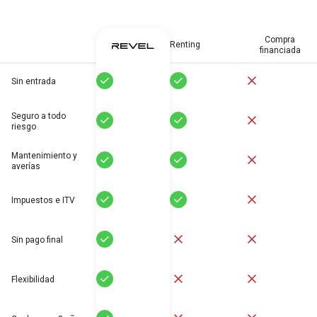
Compra
Renting
financiada
Sí
Sí
No
Sin entrada
Seguro a todo
Sí
Sí
No
riesgo
Mantenimiento y
Sí
Sí
No
averías
Sí
Sí
No
Impuestos e ITV
Sí
No
No
Sin pago final
Sí
No
No
Flexibilidad
Sí
No
No