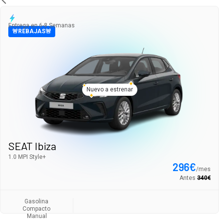
Entrega en 6-8 Semanas
🚨REBAJAS🚨
Nuevo a estrenar
SEAT Ibiza
1.0 MPI Style+
296
€
/
mes
Antes
340
€
Gasolina
Compacto
Manual