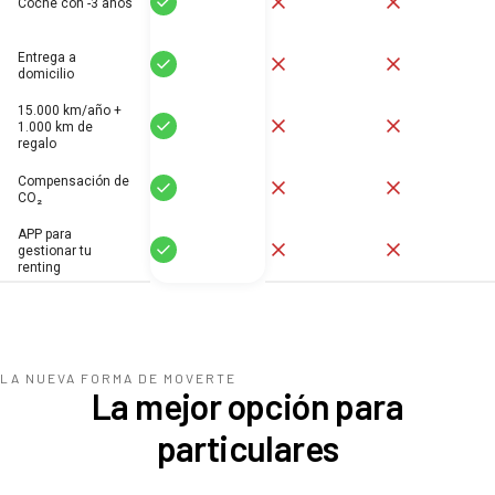
Coche con -3 años
Entrega a
Sí
No
No
domicilio
15.000 km/año +
Sí
No
No
1.000 km de
regalo
Compensación de
Sí
No
No
CO₂
APP para
Sí
No
No
gestionar tu
renting
LA NUEVA FORMA DE MOVERTE
La mejor opción para
particulares