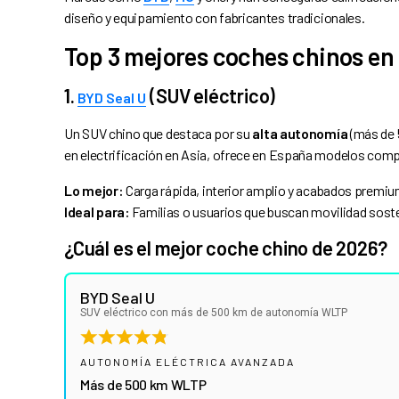
diseño y equipamiento con fabricantes tradicionales.
Top 3 mejores coches chinos en
1.
(SUV eléctrico)
BYD Seal U
Un SUV chino que destaca por su
alta autonomía
(más de 
en electrificación en Asia, ofrece en España modelos comp
Lo mejor:
Carga rápida, interior amplio y acabados premiu
Ideal para:
Familias o usuarios que buscan movilidad soste
¿Cuál es el mejor coche chino de 2026?
BYD Seal U
SUV eléctrico con más de 500 km de autonomía WLTP
AUTONOMÍA ELÉCTRICA AVANZADA
Más de 500 km WLTP