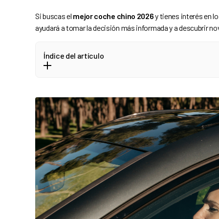
Si buscas el
mejor coche chino 2026
y tienes interés en l
ayudará a tomar la decisión más informada y a descubrir no
Índice del artículo
¿Por Qué Elegir un Coche Chino en 2026?
Top 3 mejores coches chinos en 2026
1. BYD Seal U (SUV eléctrico)
2. MG Marvel R Electric
3. Chery Tiggo 8 Pro (híbrido y gasolina)
¿Es Hora de Confiar?
Opinión de Cristina Pérez, especialista en motor