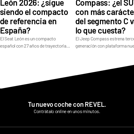
León 2026: ¿sigue
Compass: ¿el S
siendo el compacto
con más carácte
de referencia en
del segmento C v
España?
lo que cuesta?
El Seat León es un compacto
El Jeep Compass estrena terc
español con 27 años de trayectoria
generación con plataforma nu
que en su cuarta generación ofrece
541 litros de maletero y
una amplia gama de motores, buen
electrificación en toda la gama
dinamismo de conducción y 5
su historial pesa: ¿ha resuelto
estrellas Euro NCAP.
los problemas que alejaron a t
compradores?
Tu nuevo coche con REVEL.
Contrátalo online en unos minutos.