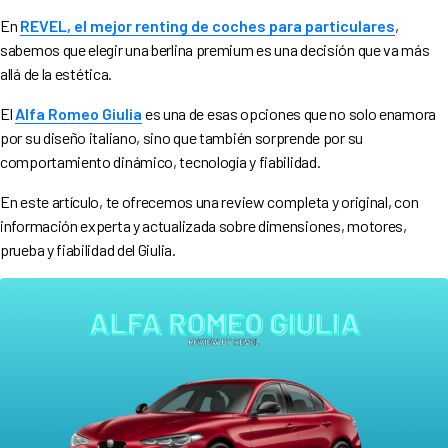
Entrega en 5-7 Semanas
En
REVEL, el mejor renting de coches para particulares
,
sabemos que elegir una berlina premium es una decisión que va más
allá de la estética.
El
Alfa Romeo Giulia
es una de esas opciones que no solo enamora
por su diseño italiano, sino que también sorprende por su
340
€
comportamiento dinámico, tecnología y fiabilidad.
296
€
/mes
En este artículo, te ofrecemos una review completa y original, con
información experta y actualizada sobre dimensiones, motores,
prueba y fiabilidad del Giulia.