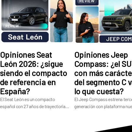
Opiniones Seat
Opiniones Jeep
León 2026: ¿sigue
Compass: ¿el S
siendo el compacto
con más carácte
de referencia en
del segmento C v
España?
lo que cuesta?
El Seat León es un compacto
El Jeep Compass estrena terc
español con 27 años de trayectoria
generación con plataforma nu
que en su cuarta generación ofrece
541 litros de maletero y
una amplia gama de motores, buen
electrificación en toda la gama
dinamismo de conducción y 5
su historial pesa: ¿ha resuelto