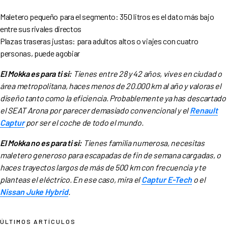
Maletero pequeño para el segmento: 350 litros es el dato más bajo
entre sus rivales directos
Plazas traseras justas: para adultos altos o viajes con cuatro
personas, puede agobiar
El Mokka es para ti si:
Tienes entre 28 y 42 años, vives en ciudad o
área metropolitana, haces menos de 20.000 km al año y valoras el
diseño tanto como la eficiencia. Probablemente ya has descartado
el SEAT Arona por parecer demasiado convencional y el
Renault
Captur
por ser el coche de todo el mundo.
El Mokka no es para ti si:
Tienes familia numerosa, necesitas
maletero generoso para escapadas de fin de semana cargadas, o
haces trayectos largos de más de 500 km con frecuencia y te
planteas el eléctrico. En ese caso, mira el
Captur E-Tech
o el
Nissan Juke Hybrid
.
ÚLTIMOS ARTÍCULOS