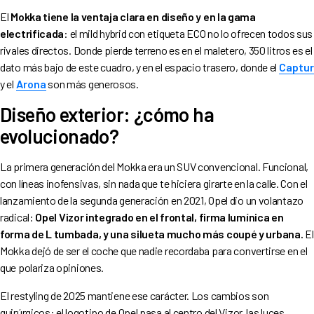
El
Mokka tiene la ventaja clara en diseño y en la gama
electrificada
: el mild hybrid con etiqueta ECO no lo ofrecen todos sus
rivales directos. Donde pierde terreno es en el maletero, 350 litros es el
dato más bajo de este cuadro, y en el espacio trasero, donde el
Captur
y el
Arona
son más generosos.
Diseño exterior: ¿cómo ha
evolucionado?
La primera generación del Mokka era un SUV convencional. Funcional,
con líneas inofensivas, sin nada que te hiciera girarte en la calle. Con el
lanzamiento de la segunda generación en 2021, Opel dio un volantazo
radical:
Opel Vizor integrado en el frontal, firma lumínica en
forma de L tumbada, y una silueta mucho más coupé y urbana.
El
Mokka dejó de ser el coche que nadie recordaba para convertirse en el
que polariza opiniones.
El restyling de 2025 mantiene ese carácter. Los cambios son
quirúrgicos: el logotipo de Opel pasa al centro del Vizor, las luces