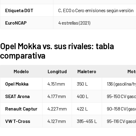
Etiqueta DGT
C, ECO o Cero emisiones según versión
EuroNCAP
4 estrellas (2021)
Opel Mokka vs. sus rivales: tabla
comparativa
Modelo
Longitud
Maletero
Mot
Opel Mokka
4.151 mm
350 L
136 (gasolina/hy
SEAT Arona
4.177 mm
400 L
95–150 CV gaso
Renault Captur
4.227 mm
422 L
90–158 CV (gaso
VW T-Cross
4.127 mm
385–455 L
95–116 CV gaso