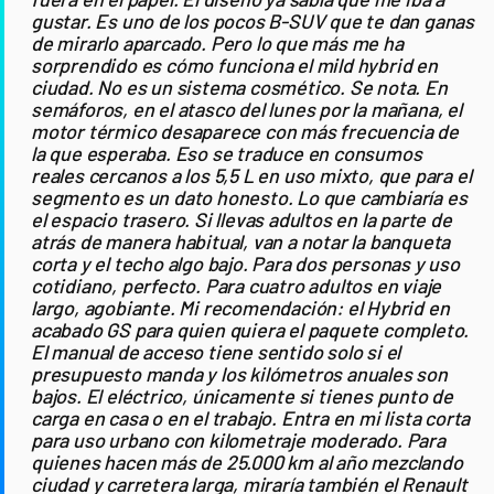
gustar. Es uno de los pocos B-SUV que te dan ganas
de mirarlo aparcado. Pero lo que más me ha
sorprendido es cómo funciona el mild hybrid en
ciudad. No es un sistema cosmético. Se nota. En
semáforos, en el atasco del lunes por la mañana, el
motor térmico desaparece con más frecuencia de
la que esperaba. Eso se traduce en consumos
reales cercanos a los 5,5 L en uso mixto, que para el
segmento es un dato honesto. Lo que cambiaría es
el espacio trasero. Si llevas adultos en la parte de
atrás de manera habitual, van a notar la banqueta
corta y el techo algo bajo. Para dos personas y uso
cotidiano, perfecto. Para cuatro adultos en viaje
largo, agobiante. Mi recomendación: el Hybrid en
acabado GS para quien quiera el paquete completo.
El manual de acceso tiene sentido solo si el
presupuesto manda y los kilómetros anuales son
bajos. El eléctrico, únicamente si tienes punto de
carga en casa o en el trabajo. Entra en mi lista corta
para uso urbano con kilometraje moderado. Para
quienes hacen más de 25.000 km al año mezclando
ciudad y carretera larga, miraría también el Renault