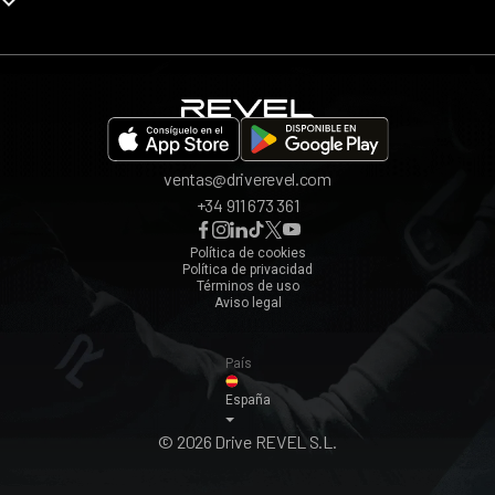
Opiniones
App REVEL
Madrid
Invita a un amigo
Barcelona
Bilbao
Valencia
ventas@driverevel.com
Sevilla
+34 911 673 361
Málaga
Zaragoza
Política de cookies
Política de privacidad
Ver todos ›
Términos de uso
Aviso legal
País
España
© 2026 Drive REVEL S.L.