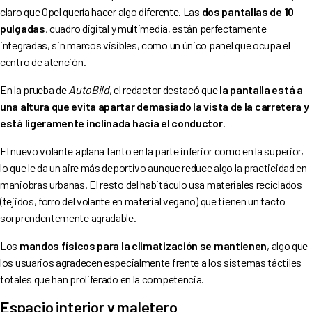
claro que Opel quería hacer algo diferente. Las
dos pantallas de 10
pulgadas
, cuadro digital y multimedia, están perfectamente
integradas, sin marcos visibles, como un único panel que ocupa el
centro de atención.
En la prueba de
AutoBild
, el redactor destacó que
la pantalla está a
una altura que evita apartar demasiado la vista de la carretera y
está ligeramente inclinada hacia el conductor
.
El nuevo volante aplana tanto en la parte inferior como en la superior,
lo que le da un aire más deportivo aunque reduce algo la practicidad en
maniobras urbanas. El resto del habitáculo usa materiales reciclados
(tejidos, forro del volante en material vegano) que tienen un tacto
sorprendentemente agradable.
Los
mandos físicos para la climatización se mantienen
, algo que
los usuarios agradecen especialmente frente a los sistemas táctiles
totales que han proliferado en la competencia.
Espacio interior y maletero