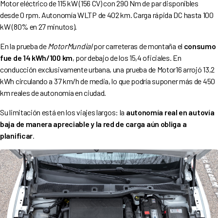
Motor eléctrico de 115 kW (156 CV) con 290 Nm de par disponibles
desde 0 rpm. Autonomía WLTP de 402 km. Carga rápida DC hasta 100
kW (80% en 27 minutos).
En la prueba de
MotorMundial
por carreteras de montaña el
consumo
fue de 14 kWh/100 km
, por debajo de los 15,4 oficiales. En
conducción exclusivamente urbana, una prueba de Motor16 arrojó 13,2
kWh circulando a 37 km/h de media, lo que podría suponer más de 450
km reales de autonomía en ciudad.
Su limitación está en los viajes largos: la
autonomía real en autovía
baja de manera apreciable y la red de carga aún obliga a
planificar
.