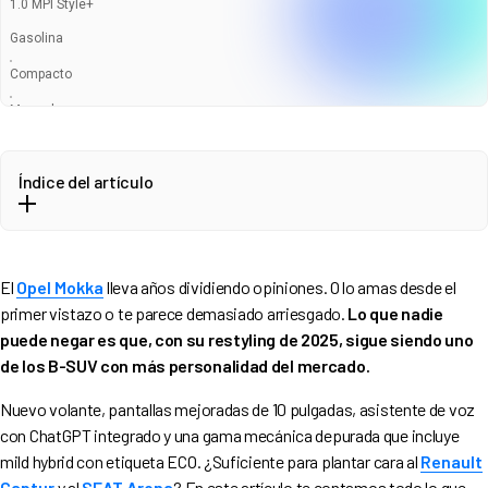
1.0 MPI Style+
Gasolina
Compacto
Manual
Entrega en 6-8 Semanas
Índice del artículo
Ficha técnica
Opel Mokka vs. sus rivales: tabla comparativa
El
Opel Mokka
lleva años dividiendo opiniones. O lo amas desde el
Diseño exterior: ¿cómo ha evolucionado?
340
€
primer vistazo o te parece demasiado arriesgado.
Lo que nadie
296
€
/mes
Interior, espacio y tecnología
puede negar es que, con su restyling de 2025, sigue siendo uno
Calidad percibida y ergonomía
de los B-SUV con más personalidad del mercado.
Espacio interior y maletero
Nuevo volante, pantallas mejoradas de 10 pulgadas, asistente de voz
Pantalla, conectividad y sistemas multimedia
con ChatGPT integrado y una gama mecánica depurada que incluye
Motores, prestaciones y consumo real
mild hybrid con etiqueta ECO. ¿Suficiente para plantar cara al
Renault
1.2T 136 CV cambio manual 6 velocidades (Etiqueta C)
Captur
y al
SEAT Arona
? En este artículo te contamos todo lo que