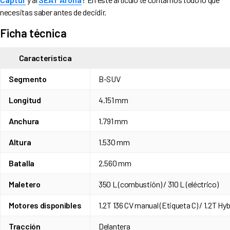
1.2T Hybrid 136 CV eDCT6 (Etiqueta ECO)
necesitas saber antes de decidir.
Eléctrico 156 CV batería 54 kWh (Etiqueta 0)
Seguridad y asistentes a la conducción
Ficha técnica
Opinión de experta: Cristina Pérez Odriozola
Característica
El Mokka en renting: ¿tiene sentido frente a la compra?
¿Para quién tiene sentido el Mokka?
Segmento
B-SUV
Longitud
4.151 mm
Anchura
1.791 mm
Altura
1.530 mm
Batalla
2.560 mm
Maletero
350 L (combustión) / 310 L (eléctrico)
Motores disponibles
1.2T 136 CV manual (Etiqueta C) / 1.2T Hy
Tracción
Delantera