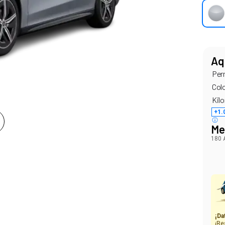
Aq
Per
Col
Kilo
+1.
Me
180 
¡Da
¡Re