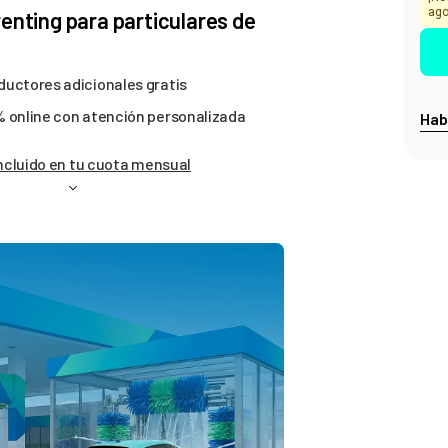
ago
nting para particulares de
uctores adicionales gratis
 online con atención personalizada
Hab
ncluido en tu cuota mensual
EL RENTING DE COCH
Más de 6.936 reseñas 