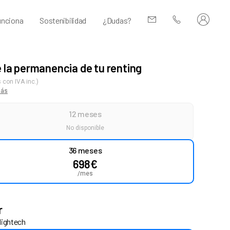
nciona
Sostenibilidad
¿Dudas?
e la permanencia de tu renting
 con IVA inc.)
más
12 meses
No disponible
36 meses
698
€
/mes
r
Hightech