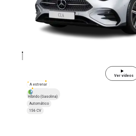
Ver vídeos
A estrenar
Híbrido
(Gasolina)
Automático
156 CV
Elige la permanencia de tu renting