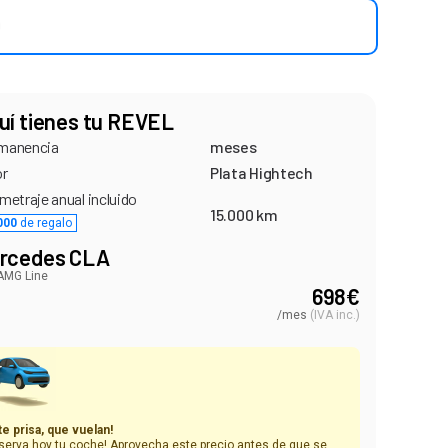
uí tienes tu REVEL
manencia
meses
or
Plata Hightech
metraje anual incluido
15.000 km
000
de regalo
rcedes CLA
AMG Line
698
€
/mes
(
IVA inc.
)
te prisa, que vuelan!
serva hoy tu coche! Aprovecha este precio antes de que se