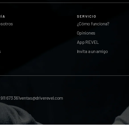
ÑÍA
SERVICIO
osotros
¿Cómo funciona?
Opiniones
App REVEL
s
Invita a un amigo
l
911 673 361
ventas@driverevel.com