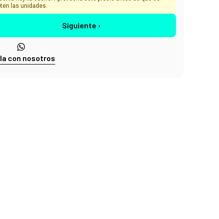
ten las unidades.
Siguiente ›
la con nosotros
ES Nº1
de clientes lo confirman