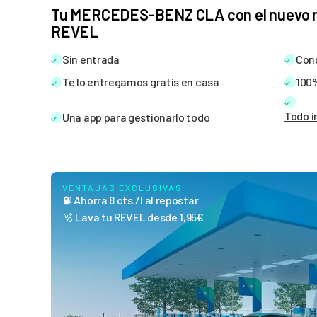
(Precios con IVA inc.)
Tu MERCEDES-BENZ CLA con el nuevo re
Saber más
REVEL
12 meses
Sin entrada
Cond
No disponible
Te lo entregamos gratis en casa
100%
36 meses
698
€
Todo i
Una app para gestionarlo todo
/mes
Color
VENTAJAS EXCLUSIVAS
Plata Hightech
⛽ Ahorra 8 cts./l al repostar
🫧 Lava tu REVEL desde 1,95€