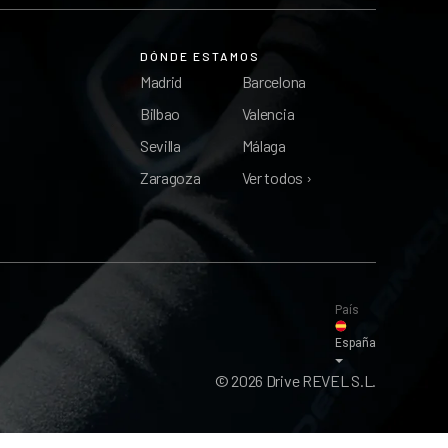
DÓNDE ESTAMOS
Madrid
Barcelona
Bilbao
Valencia
Sevilla
Málaga
Zaragoza
Ver todos ›
País
España
© 2026 Drive REVEL S.L.