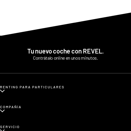
facilidades para que conduzcas sin preocupaciones.
Tu nuevo coche con REVEL.
Contrátalo online en unos minutos.
RENTING PARA PARTICULARES
¿Qué es renting para particulares?
COMPAÑÍA
Renting de coches eléctricos
Renting de coches etiqueta CERO
Sobre nosotros
SERVICIO
Renting de coches familiares
Blog