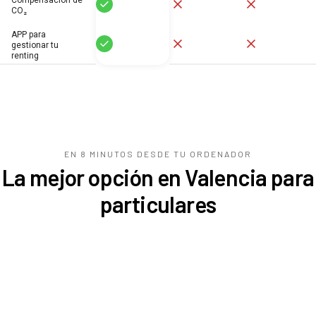
Compensación de
Sí
No
No
CO₂
APP para
Sí
No
No
gestionar tu
renting
EN 8 MINUTOS DESDE TU
ORDENADOR
La mejor opción en Valencia para
particulares