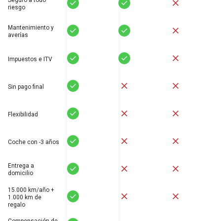
Seguro a todo
Sí
Sí
No
riesgo
Mantenimiento y
Sí
Sí
No
averías
Sí
Sí
No
Impuestos e ITV
Sí
No
No
Sin pago final
Sí
No
No
Flexibilidad
Sí
No
No
Coche con -3 años
Entrega a
Sí
No
No
domicilio
15.000 km/año +
Sí
No
No
1.000 km de
regalo