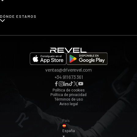
Renting de coches urbanos
Prensa
¿Cómo funciona?
DÓNDE ESTAMOS
Afiliados
Opiniones
App REVEL
Madrid
Invita a un amigo
Barcelona
Bilbao
Valencia
ventas@driverevel.com
Sevilla
+34 911 673 361
Málaga
Zaragoza
Política de cookies
Política de privacidad
Ver todos ›
Términos de uso
Aviso legal
País
España