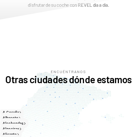
disfrutar de su coche con REVEL día a día.
ENCUÉNTRANOS
Otras ciudades dónde estamos
A Coruña
Albacete
Alcobendas
Algeciras
Alicante