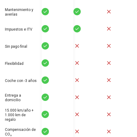
Mantenimiento y
Sí
Sí
No
averías
Sí
Sí
No
Impuestos e ITV
Sí
No
No
Sin pago final
Sí
No
No
Flexibilidad
Sí
No
No
Coche con -3 años
Entrega a
Sí
No
No
domicilio
15.000 km/año +
Sí
No
No
1.000 km de
regalo
Compensación de
Sí
No
No
CO₂