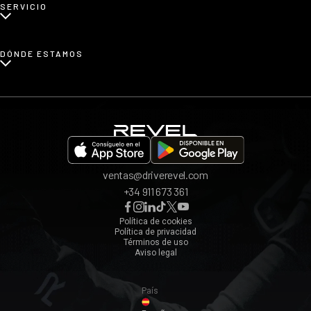
SERVICIO
Renting de coches familiares
Blog
Renting de coches urbanos
Prensa
¿Cómo funciona?
DÓNDE ESTAMOS
Afiliados
Opiniones
App REVEL
Madrid
Invita a un amigo
Barcelona
Bilbao
Valencia
ventas@driverevel.com
Sevilla
+34 911 673 361
Málaga
Zaragoza
Política de cookies
Política de privacidad
Ver todos ›
Términos de uso
Aviso legal
País