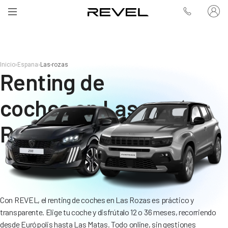
Inicio
›
Espana
›
Las-rozas
Renting de
coches en Las
Rozas
Con REVEL, el renting de coches en Las Rozas es práctico y
transparente. Elige tu coche y disfrútalo 12 o 36 meses, recorriendo
desde Európolis hasta Las Matas. Todo online, sin gestiones