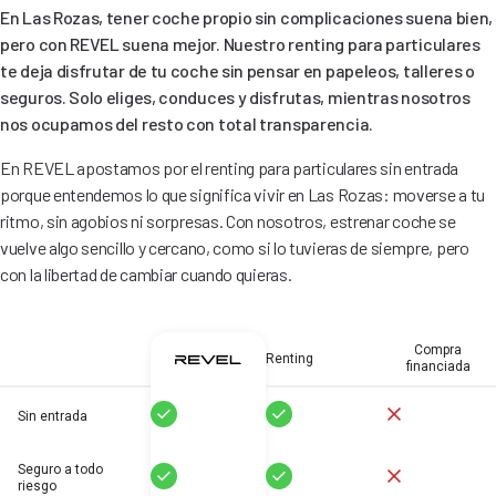
En Las Rozas, tener coche propio sin complicaciones suena bien,
pero con REVEL suena mejor. Nuestro renting para particulares
te deja disfrutar de tu coche sin pensar en papeleos, talleres o
seguros. Solo eliges, conduces y disfrutas, mientras nosotros
nos ocupamos del resto con total transparencia.
En REVEL apostamos por el renting para particulares sin entrada
porque entendemos lo que significa vivir en Las Rozas: moverse a tu
ritmo, sin agobios ni sorpresas. Con nosotros, estrenar coche se
vuelve algo sencillo y cercano, como si lo tuvieras de siempre, pero
con la libertad de cambiar cuando quieras.
Compra
Renting
financiada
Sí
Sí
No
Sin entrada
Seguro a todo
Sí
Sí
No
riesgo