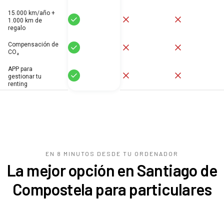
15.000 km/año +
Sí
No
No
1.000 km de
regalo
Compensación de
Sí
No
No
CO₂
APP para
Sí
No
No
gestionar tu
renting
EN 8 MINUTOS DESDE TU
ORDENADOR
La mejor opción en Santiago de
Compostela para particulares