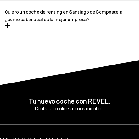
El coche de renting en Santiago de Compostela tiene una
duración mínima de 12 meses y máxima de 36 meses. Si
Quiero un coche de renting en Santiago de Compostela,
necesitas una cotización personalizada, contacta con REVEL y
¿cómo saber cuál es la mejor empresa?
te asesoraremos.
REVEL es líder en coche de renting en Santiago de Compostela.
Ofrecemos asesoramiento personalizado, un servicio integral y
todas las facilidades para que conduzcas sin preocupaciones.
Tu nuevo coche con REVEL.
Contrátalo online en unos minutos.