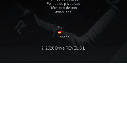
Política de privacidad
Ver todos ›
Términos de uso
Aviso legal
País
España
© 2026 Drive REVEL S.L.