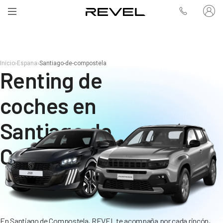
Inicio
›
Espana
›
Santiago-de-compostela
Renting de
coches en
Santiago de
Compostela
En Santiago de Compostela, REVEL te acompaña por cada rincón,