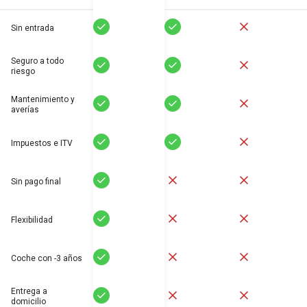
Sí
Sí
No
Sin entrada
Seguro a todo
Sí
Sí
No
riesgo
Mantenimiento y
Sí
Sí
No
averías
Sí
Sí
No
Impuestos e ITV
Sí
No
No
Sin pago final
Sí
No
No
Flexibilidad
Sí
No
No
Coche con -3 años
Entrega a
Sí
No
No
domicilio