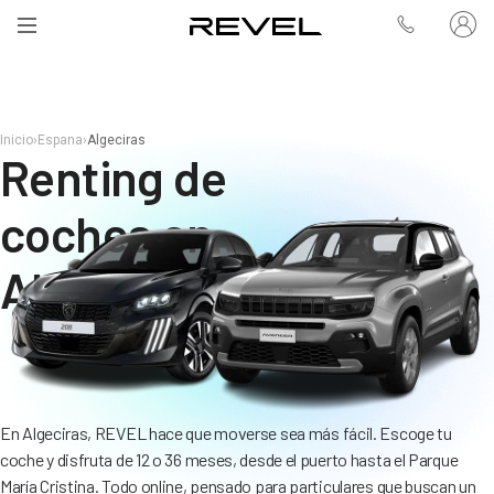
Inicio
›
Espana
›
Algeciras
Renting de
coches en
Algeciras
En Algeciras, REVEL hace que moverse sea más fácil. Escoge tu
coche y disfruta de 12 o 36 meses, desde el puerto hasta el Parque
María Cristina. Todo online, pensado para particulares que buscan un