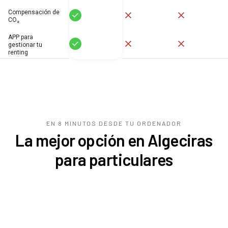
Compensación de
Sí
No
No
CO₂
APP para
Sí
No
No
gestionar tu
renting
EN 8 MINUTOS DESDE TU
ORDENADOR
La mejor opción en Algeciras
para particulares