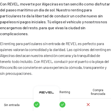
Con REVEL, moverte por Algeciras es tan sencillo como disfrutar
del paseo marítimo un día de sol. Nuestro renting para
particulares te da la libertad de conducir un coche nuevo sin
papeleos ni pagos iniciales. Tú eliges el vehículo y nosotros nos
encargamos del resto, para que vivas la ciudad sin
complicaciones.
El renting para particulares sin entrada de REVEL es perfecto para
quienes valoran la comodidad y la claridad. Las opiniones del renting en
Algeciras destacan nuestra atención cercana y la tranquilidad de
tenerlo todo incluido. Con REVEL, conducir por el puerto o la playa del
Rinconcillo se convierte en una experiencia cómoda, transparente y
sin preocupaciones.
Compra
Renting
financiada
Sí
Sí
No
Sin entrada