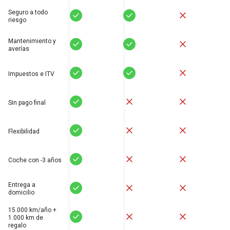
Seguro a todo
Sí
Sí
No
riesgo
Mantenimiento y
Sí
Sí
No
averías
Sí
Sí
No
Impuestos e ITV
Sí
No
No
Sin pago final
Sí
No
No
Flexibilidad
Sí
No
No
Coche con -3 años
Entrega a
Sí
No
No
domicilio
15.000 km/año +
Sí
No
No
1.000 km de
regalo