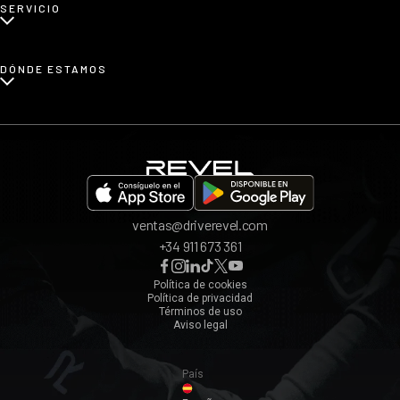
SERVICIO
Renting de coches familiares
Blog
Renting de coches urbanos
Prensa
¿Cómo funciona?
DÓNDE ESTAMOS
Afiliados
Opiniones
App REVEL
Madrid
Invita a un amigo
Barcelona
Bilbao
Valencia
ventas@driverevel.com
Sevilla
+34 911 673 361
Málaga
Zaragoza
Política de cookies
Política de privacidad
Ver todos ›
Términos de uso
Aviso legal
País