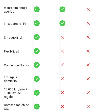
Mantenimiento y
Sí
Sí
No
averías
Sí
Sí
No
Impuestos e ITV
Sí
No
No
Sin pago final
Sí
No
No
Flexibilidad
Sí
No
No
Coche con -3 años
Entrega a
Sí
No
No
domicilio
15.000 km/año +
Sí
No
No
1.000 km de
regalo
Compensación de
Sí
No
No
CO₂