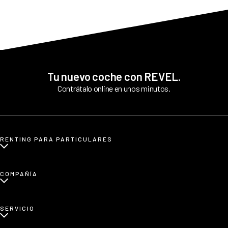
Tu nuevo coche con REVEL.
Contrátalo online en unos minutos.
RENTING PARA PARTICULARES
¿Qué es renting para particulares?
COMPAÑÍA
Renting de coches eléctricos
Renting de coches etiqueta CERO
Sobre nosotros
SERVICIO
Renting de coches familiares
Blog