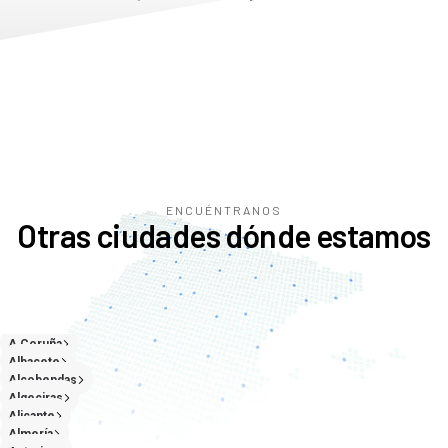
ENCUÉNTRANOS
Otras ciudades dónde estamos
A Coruña
Albacete
Alcobendas
Algeciras
Alicante
Almería