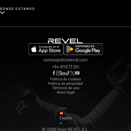
Renting de coches urbanos
Prensa
¿Cómo funciona?
DÓNDE ESTAMOS
Afiliados
Opiniones
App REVEL
Madrid
Invita a un amigo
Barcelona
Bilbao
Valencia
ventas@driverevel.com
Sevilla
+34 911 673 361
Málaga
Zaragoza
Política de cookies
Política de privacidad
Ver todos ›
Términos de uso
Aviso legal
País
España
© 2026 Drive REVEL S.L.