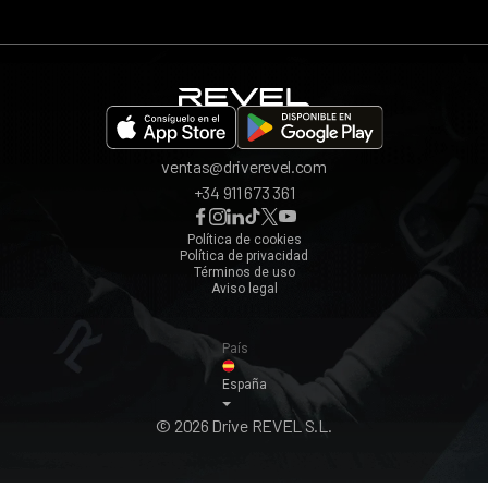
App REVEL
Madrid
Invita a un amigo
Barcelona
Bilbao
Valencia
ventas@driverevel.com
Sevilla
+34 911 673 361
Málaga
Zaragoza
Política de cookies
Política de privacidad
Ver todos ›
Términos de uso
Aviso legal
País
España
© 2026 Drive REVEL S.L.