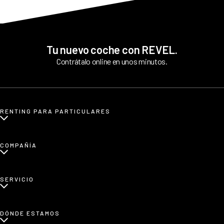
Tu nuevo coche con REVEL.
Contrátalo online en unos minutos.
RENTING PARA PARTICULARES
¿Qué es renting para particulares?
COMPAÑÍA
Renting de coches eléctricos
Renting de coches etiqueta CERO
Sobre nosotros
SERVICIO
Renting de coches familiares
Blog
Renting de coches urbanos
Prensa
¿Cómo funciona?
DÓNDE ESTAMOS
Afiliados
Opiniones