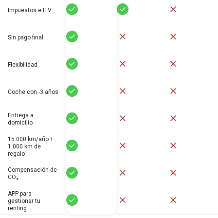
Sí
Sí
No
Impuestos e ITV
Sí
No
No
Sin pago final
Sí
No
No
Flexibilidad
Sí
No
No
Coche con -3 años
Entrega a
Sí
No
No
domicilio
15.000 km/año +
Sí
No
No
1.000 km de
regalo
Compensación de
Sí
No
No
CO₂
APP para
Sí
No
No
gestionar tu
renting