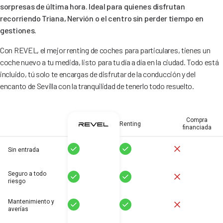
sorpresas de última hora. Ideal para quienes disfrutan
recorriendo Triana, Nervión o el centro sin perder tiempo en
gestiones.
Con REVEL, el mejor renting de coches para particulares, tienes un
coche nuevo a tu medida, listo para tu día a día en la ciudad. Todo está
incluido, tú solo te encargas de disfrutar de la conducción y del
encanto de Sevilla con la tranquilidad de tenerlo todo resuelto.
Compra
Renting
financiada
Sí
Sí
No
Sin entrada
Seguro a todo
Sí
Sí
No
riesgo
Mantenimiento y
Sí
Sí
No
averías