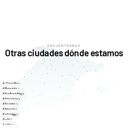
ENCUÉNTRANOS
Otras ciudades dónde estamos
A Coruña
Albacete
Alcobendas
Algeciras
Alicante
Almería
Asturias
Ávila
Avilés