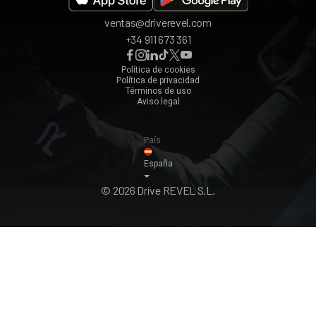
Valencia
ventas@driverevel.com
Sevilla
+34 911 673 361
Málaga
Zaragoza
Política de cookies
Política de privacidad
Ver todos ›
Términos de uso
Aviso legal
País
España
© 2026 Drive REVEL S.L.