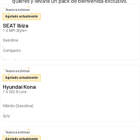
quieres y llévate un pack de bienvenida exclusivo.
Nuevo a estrenar
Agotado actualmente
SEAT Ibiza
1.0 MPI Style+
Gasolina
Compacto
Manual
Nuevo a estrenar
Agotado actualmente
Hyundai Kona
1.6 GDi N Line
Híbrido
(Gasolina)
340
€
296
€
/mes
SUV
Automático
Nuevo a estrenar
Agotado actualmente