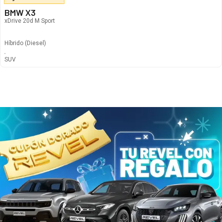
BMW X3
xDrive 20d M Sport
Híbrido
(Diesel)
380
€
/mes
SUV
Automático
965
€
878
€
/mes