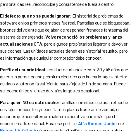
personalidad real, reconocible y consistente de fuera a dentro.
El defecto que no se puede ignorar:
El historial de problemas de
software en los primeros meses fue real. Pantallas que se bloqueaban,
botones del volante que dejaban de responder, frenadas fantasma del
sistema de emergencia.
Volvo reconoció los problemas y lanzó
actualizaciones OTA
, pero algunos propietarios llegaron a devolver
sus coches. Las unidades actuales tienen ese historial resuelto, pero
es información que cualquier comprador debe conocer.
Perfil del usuario ideal:
conductor urbano de entre 30 y 45 años que
quiere un primer coche premium eléctrico con buena imagen, interior
cuidado y autonomía suficiente para viajes de fin de semana. Puede
ser coche único si el uso de viajes largos es ocasional.
Para quién NO es este coche:
familias con niños que usan el coche
en viajes frecuentes y necesitan las plazas traseras de verdad, o
usuarios que necesiten un maletero operativo para más que el
supermercado semanal. Para ese perfil, el
Alfa Romeo Junior
o el
Renault 4 E-Tech
ofrecen una habitabilidad trasera y un maletero