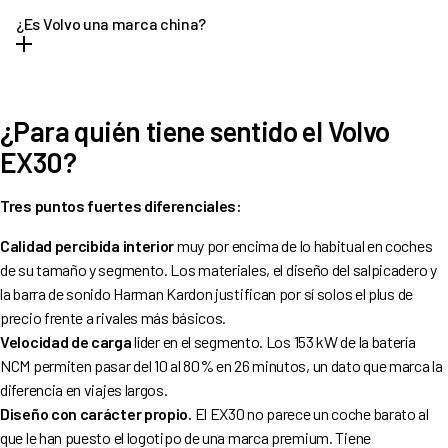
del grupo Geely y comparten tecnología con la plataforma SEA
grupo chino, es propietario de Volvo Cars desde 2010.
¿Es Volvo una marca china?
(Sustainable Experience Architecture), la misma que utilizan el
smart #1 y el Zeekr X. Geely es propietario de Volvo Cars, de Zeekr
Volvo Cars es una empresa de origen sueco fundada en 1927, pero
y socio parcial de smart, lo que explica los componentes
desde 2010 pertenece al grupo chino Geely. La sede, el diseño y la
compartidos entre estas tres marcas.
¿Para quién tiene sentido el Volvo
ingeniería principal siguen en Suecia, pero la propiedad es china.
Esto explica que el EX30 comparta plataforma con coches
EX30?
chinos de otras marcas del grupo y que parte de su producción se
realice en China.
Tres puntos fuertes diferenciales:
Calidad percibida interior
muy por encima de lo habitual en coches
de su tamaño y segmento. Los materiales, el diseño del salpicadero y
la barra de sonido Harman Kardon justifican por sí solos el plus de
precio frente a rivales más básicos.
Velocidad de carga
líder en el segmento. Los 153 kW de la batería
NCM permiten pasar del 10 al 80% en 26 minutos, un dato que marca la
diferencia en viajes largos.
Diseño con carácter propio.
El EX30 no parece un coche barato al
que le han puesto el logotipo de una marca premium. Tiene