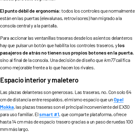
El punto débil de ergonomía:
todos los controles que normalmente
están en las puertas (elevalunas, retrovisores) han migrado a la
consola central y a la pantalla.
Para accionar las ventanillas traseras desde los asientos delanteros
hay que pulsar un botón que habilita los controles traseros, y
los
pasajeros de atrás no tienen sus propios botones en la puerta
,
sino al final de la consola. Una decisión de diseño que
km77
califica
como mejorable frente a lo que hacen los rivales.
Espacio interior y maletero
Las plazas delanteras son generosas. Las traseras, no. Con solo 64
cm de distancia entre respaldos, el mismo espacio que un
Opel
Mokka
, las plazas traseras son el principal inconveniente del EX30
para uso familiar. El
smart #1
, que comparte plataforma, ofrece
hasta 14 cm más de espacio trasero gracias a un paso de ruedas 100
mm más largo.