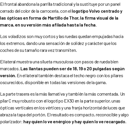
El frontal abandona la parrilla tradicional y la sustituye por un panel
cerrado del color de la carrocería, con el
logotipo Volvo centrado y
las ópticas en forma de Martillo de Thor, la firma visual de la
marca, en su versión más afilada hasta la fecha
.
Los voladizos son muy cortos y las ruedas quedan empujadas hacia
los extremos, dando una sensación de solidez y carácter que los
coches de su tamaño rara vez transmiten.
El lateral muestra una silueta musculosa con pasos de rueda bien
marcados.
Las llantas pueden ser de 18, 19 o 20 pulgadas según
versión.
En el lateral también destaca el techo negro con los pilares
oscurecidos, disponible en todas las versiones de la gama.
La parte trasera es la más llamativa y también la más comentada. Un
pilar C muy robusto con el logotipo EX30 en la parte superior, unas
ópticas verticales en los vértices y una franja horizontal de luces que
abraza la tapa del portón. El resultado es compacto, reconocible y algo
polarizador:
hay quien lo ve enérgico y hay quien lo ve recargado.