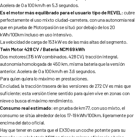
Acelera de 0 a 100 km/h en 5,3 segundos.
Es el motor más equilibrado para el usuario tipo de REVEL:
cubre
perfectamente el uso mixto ciudad-carretera, con una autonomía real
que en prueba de Motorpasión se situó por debajo de los 20
kWh/100km incluso en uso intensivo.
La velocidad de carga de 153 kW es de las más altas del segmento.
Twin Motor 428 CV / Batería NCM 69 kWh
Dos motores (315 kW combinados, 428 CV), tracción integral,
autonomía homologada de 450 km, misma batería que la versión
anterior. Acelera de 0 a 100 km/h en 3,6 segundos.
Para quien quiera lo máximo en prestaciones.
En ciudad, la tracción trasera de las versiones de 272 CV es más que
suficiente; esta versión tiene sentido para quien vive en zonas con
nieve o busca el máximo rendimiento.
Consumo real estimado:
en prueba de km77, con uso mixto, el
consumo se sitúa alrededor de los 17-19 kWh/100km, ligeramente por
encima del dato oficial.
Hay que tener en cuenta que el EX30 es un coche potente para su