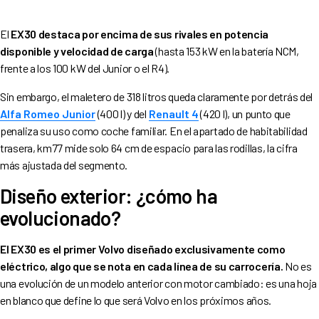
El
EX30 destaca por encima de sus rivales en potencia
disponible y velocidad de carga
(hasta 153 kW en la batería NCM,
frente a los 100 kW del Junior o el R4).
Sin embargo, el maletero de 318 litros queda claramente por detrás del
Alfa Romeo Junior
(400 l) y del
Renault 4
(420 l), un punto que
penaliza su uso como coche familiar. En el apartado de habitabilidad
trasera, km77 mide solo 64 cm de espacio para las rodillas, la cifra
más ajustada del segmento.
Diseño exterior: ¿cómo ha
evolucionado?
El EX30 es el primer Volvo diseñado exclusivamente como
eléctrico, algo que se nota en cada línea de su carrocería.
No es
una evolución de un modelo anterior con motor cambiado: es una hoja
en blanco que define lo que será Volvo en los próximos años.