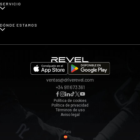
SERVICIO
Renting de coches familiares
Blog
Renting de coches urbanos
Prensa
¿Cómo funciona?
DÓNDE ESTAMOS
Afiliados
Opiniones
App REVEL
Madrid
Invita a un amigo
Barcelona
Bilbao
Valencia
ventas@driverevel.com
Sevilla
+34 911 673 361
Málaga
Zaragoza
Política de cookies
Política de privacidad
Ver todos ›
Términos de uso
Aviso legal
País