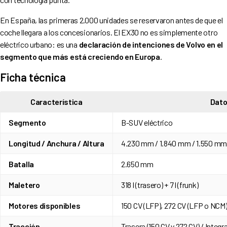
Seguridad y asistentes a la conducción
Opinión de experta: Cristina Pérez Odriozola
En España, las primeras 2.000 unidades se reservaron antes de que el
coche llegara a los concesionarios. El EX30 no es simplemente otro
El Volvo EX30 en renting: ¿tiene sentido frente a la compra?
eléctrico urbano: es una
declaración de intenciones de Volvo en el
¿Para quién tiene sentido el Volvo EX30?
segmento que más está creciendo en Europa
.
Ficha técnica
Característica
Dat
Segmento
B-SUV eléctrico
Longitud / Anchura / Altura
4.230 mm / 1.840 mm / 1.550 mm
Batalla
2.650 mm
Maletero
318 l (trasero) + 7 l (frunk)
Motores disponibles
150 CV (LFP), 272 CV (LFP o NCM)
Tracción
Trasera (150 CV y 272 CV) / Integra