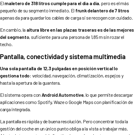
El
maletero de 318 litros cumple para el día a día
, pero es el más
pequeño de su segmento inmediato. El
frunk delantero de 7 litros
apenas da para guardar los cables de carga si se recogen con cuidado.
En cambio, la
altura libre en las plazas traseras es de las mejores
del segmento
, suficiente para una persona de 1,85 m sin rozar el
techo.
Pantalla, conectividad y sistema multimedia
Una sola pantalla de 12,3 pulgadas en posición vertical lo
gestiona todo
: velocidad, navegación, climatización, espejos y
hasta la apertura de la guantera.
El sistema opera con
Android Automotive
, lo que permite descargar
aplicaciones como Spotify, Waze o Google Maps con planificación de
carga integrada.
La pantalla es rápida y de buena resolución. Pero concentrar toda la
gestión del coche en un único punto obliga a la vista a trabajar más.