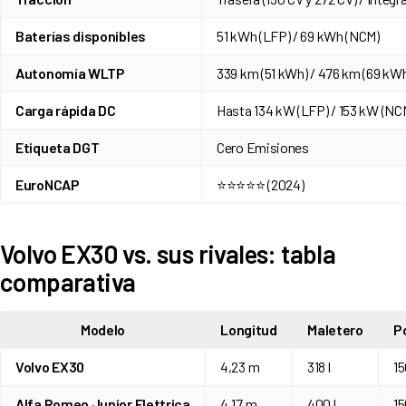
Baterías disponibles
51 kWh (LFP) / 69 kWh (NCM)
Autonomía WLTP
339 km (51 kWh) / 476 km (69 kWh
Carga rápida DC
Hasta 134 kW (LFP) / 153 kW (NC
Etiqueta DGT
Cero Emisiones
EuroNCAP
⭐⭐⭐⭐⭐ (2024)
Volvo EX30 vs. sus rivales: tabla
comparativa
Modelo
Longitud
Maletero
P
Volvo EX30
4,23 m
318 l
15
Alfa Romeo Junior Elettrica
4,17 m
400 l
15