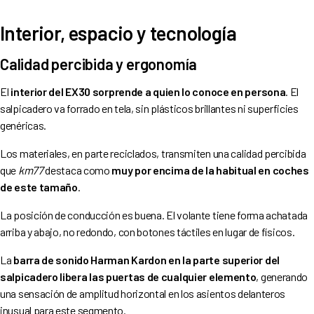
Interior, espacio y tecnología
Calidad percibida y ergonomía
El
interior del EX30 sorprende a quien lo conoce en persona
. El
salpicadero va forrado en tela, sin plásticos brillantes ni superficies
genéricas.
Los materiales, en parte reciclados, transmiten una calidad percibida
que
km77
destaca como
muy por encima de la habitual en coches
de este tamaño
.
La posición de conducción es buena. El volante tiene forma achatada
arriba y abajo, no redondo, con botones táctiles en lugar de físicos.
La
barra de sonido Harman Kardon en la parte superior del
salpicadero libera las puertas de cualquier elemento
, generando
una sensación de amplitud horizontal en los asientos delanteros
inusual para este segmento.