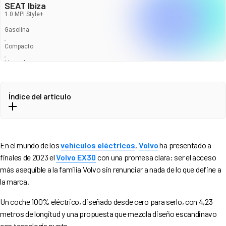
SEAT Ibiza
1.0 MPI Style+
Gasolina
Compacto
Manual
Entrega en 5-7 Semanas
Índice del artículo
Ficha técnica
Volvo EX30 vs. sus rivales: tabla comparativa
En el mundo de los
vehículos eléctricos
,
Volvo
ha presentado a
Diseño exterior: ¿cómo ha evolucionado?
340
€
finales de 2023 el
Volvo EX30
con una promesa clara: ser el acceso
296
€
/mes
Interior, espacio y tecnología
más asequible a la familia Volvo sin renunciar a nada de lo que define a
Calidad percibida y ergonomía
la marca.
Espacio interior y maletero
Un coche 100% eléctrico, diseñado desde cero para serlo, con 4,23
Pantalla, conectividad y sistema multimedia
metros de longitud y una propuesta que mezcla diseño escandinavo
Motores, prestaciones y consumo real
con tecnología punta.