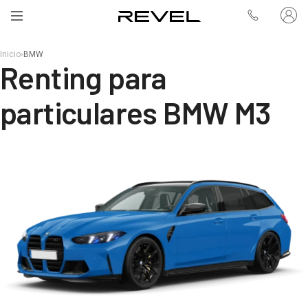
Inicio
›
BMW
Renting para
particulares BMW M3