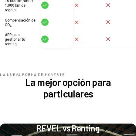
15.000 km/año +
Sí
No
No
1.000 km de
regalo
Compensación de
Sí
No
No
CO₂
APP para
Sí
No
No
gestionar tu
renting
LA NUEVA FORMA DE MOVERTE
La mejor opción para
particulares
REVEL vs Renting