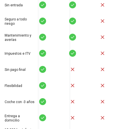
Sí
Sí
No
Sin entrada
Seguro a todo
Sí
Sí
No
riesgo
Mantenimiento y
Sí
Sí
No
averías
Sí
Sí
No
Impuestos e ITV
Sí
No
No
Sin pago final
Sí
No
No
Flexibilidad
Sí
No
No
Coche con -3 años
Entrega a
Sí
No
No
domicilio