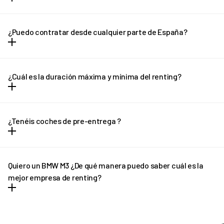
Con REVEL vas a poder olvidarte de las entradas y los grandes
desembolsos de dinero. Todos los gastos vienen incluidos dentro
¿Puedo contratar desde cualquier parte de España?
la cuota mensual y no hay entrada ni letra pequeña.
Puedes contratar tu REVEL desde cualquier parte de España
(excepto Canarias) y recibirlo en la puerta de tu casa en solo unos
¿Cuál es la duración máxima y mínima del renting?
días.
El renting tiene plazo mínimo de 12 meses y un máximo de 36
meses. En el caso de necesitar una cotización adaptada, no
¿Tenéis coches de pre-entrega ?
dudes en ponerte en contacto con REVEL. ¡Te ayudaremos!
En determinados casos, si el plazo de entrega previsto sufre
algún retraso pondremos a tu disposición un vehículo de pre-
Quiero un BMW M3 ¿De qué manera puedo saber cuál es la
entrega que podrás disfrutar hasta que llegue tu vehículo
mejor empresa de renting?
definitivo.
REVEL es líder en renting de BMW M3. Ofrecemos tantas
facilidades y comodidades a los conductores, que poco a poco