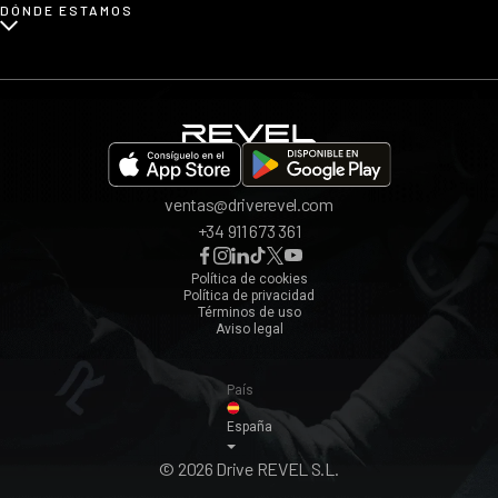
DÓNDE ESTAMOS
Afiliados
Opiniones
App REVEL
Madrid
Invita a un amigo
Barcelona
Bilbao
Valencia
ventas@driverevel.com
Sevilla
+34 911 673 361
Málaga
Zaragoza
Política de cookies
Política de privacidad
Ver todos ›
Términos de uso
Aviso legal
País
España
© 2026 Drive REVEL S.L.