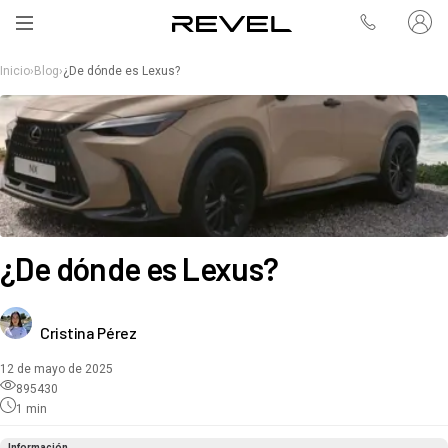
Inicio
›
Blog
›
¿De dónde es Lexus?
¿De dónde es Lexus?
Cristina Pérez
12 de mayo de 2025
895430
1
min
Información