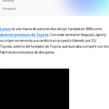
Gasolina
Compacto
Manual
Entrega en 5-7 Semanas
Lexus
es una marca de automóviles de lujo fundada en 1989 como
división premium de Toyota
. Con sede central en Nagoya (
Japón
),
su origen se remonta a un ambicioso proyecto liderado por Eiji
Toyoda, sobrino del fundador de Toyota, que buscaba competir con los
fabricantes europeos de alta gama.
340
€
296
€
/mes