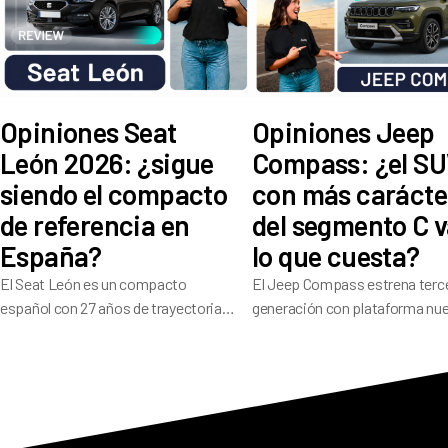
Opiniones Seat
Opiniones Jeep
León 2026: ¿sigue
Compass: ¿el S
siendo el compacto
con más carácte
de referencia en
del segmento C v
España?
lo que cuesta?
El Seat León es un compacto
El Jeep Compass estrena terc
español con 27 años de trayectoria
generación con plataforma nu
que en su cuarta generación ofrece
541 litros de maletero y
una amplia gama de motores, buen
electrificación en toda la gama
dinamismo de conducción y 5
su historial pesa: ¿ha resuelto
estrellas Euro NCAP.
los problemas que alejaron a t
compradores?